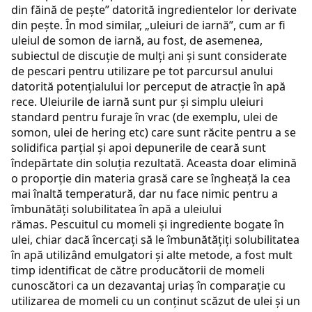
din făină de pește” datorită ingredientelor lor derivate
din pește. În mod similar, „uleiuri de iarnă”, cum ar fi
uleiul de somon de iarnă, au fost, de asemenea,
subiectul de discuție de mulți ani și sunt considerate
de pescari pentru utilizare pe tot parcursul anului
datorită potențialului lor perceput de atracție în apă
rece. Uleiurile de iarnă sunt pur și simplu uleiuri
standard pentru furaje în vrac (de exemplu, ulei de
somon, ulei de hering etc) care sunt răcite pentru a se
solidifica parțial și apoi depunerile de ceară sunt
îndepărtate din soluția rezultată. Aceasta doar elimină
o proporție din materia grasă care se îngheață la cea
mai înaltă temperatură, dar nu face nimic pentru a
îmbunătăți solubilitatea în apă a uleiului
rămas. Pescuitul cu momeli și ingrediente bogate în
ulei, chiar dacă încercați să le îmbunătățiți solubilitatea
în apă utilizând emulgatori și alte metode, a fost mult
timp identificat de către producătorii de momeli
cunoscători ca un dezavantaj uriaș în comparație cu
utilizarea de momeli cu un conținut scăzut de ulei și un