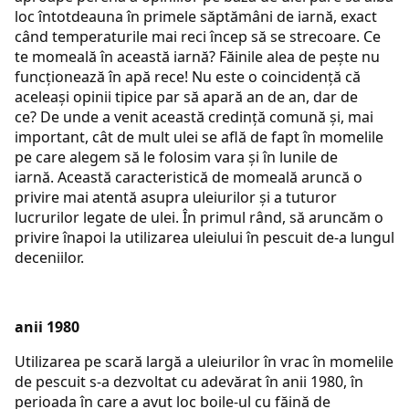
loc întotdeauna în primele săptămâni de iarnă, exact
când temperaturile mai reci încep să se strecoare. Ce
te momeală în această iarnă? Făinile alea de pește nu
funcționează în apă rece! Nu este o coincidență că
aceleași opinii tipice par să apară an de an, dar de
ce? De unde a venit această credință comună și, mai
important, cât de mult ulei se află de fapt în momelile
pe care alegem să le folosim vara și în lunile de
iarnă. Această caracteristică de momeală aruncă o
privire mai atentă asupra uleiurilor și a tuturor
lucrurilor legate de ulei. În primul rând, să aruncăm o
privire înapoi la utilizarea uleiului în pescuit de-a lungul
deceniilor.
anii 1980
Utilizarea pe scară largă a uleiurilor în vrac în momelile
de pescuit s-a dezvoltat cu adevărat în anii 1980, în
perioada în care a avut loc boile-ul cu făină de