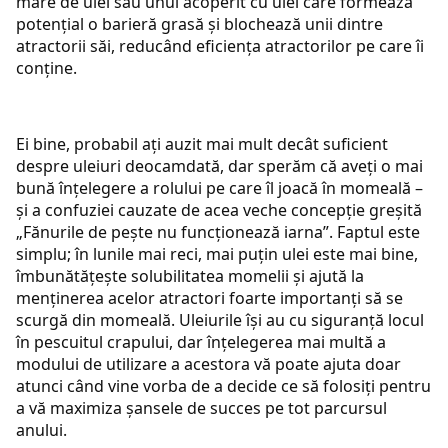
mare de ulei sau unul acoperit cu ulei care formează
potențial o barieră grasă și blochează unii dintre
atractorii săi, reducând eficiența atractorilor pe care îi
conține.
Ei bine, probabil ați auzit mai mult decât suficient
despre uleiuri deocamdată, dar sperăm că aveți o mai
bună înțelegere a rolului pe care îl joacă în momeală –
și a confuziei cauzate de acea veche concepție greșită
„Fănurile de pește nu funcționează iarna”. Faptul este
simplu; în lunile mai reci, mai puțin ulei este mai bine,
îmbunătățește solubilitatea momelii și ajută la
menținerea acelor atractori foarte importanți să se
scurgă din momeală. Uleiurile își au cu siguranță locul
în pescuitul crapului, dar înțelegerea mai multă a
modului de utilizare a acestora vă poate ajuta doar
atunci când vine vorba de a decide ce să folosiți pentru
a vă maximiza șansele de succes pe tot parcursul
anului.