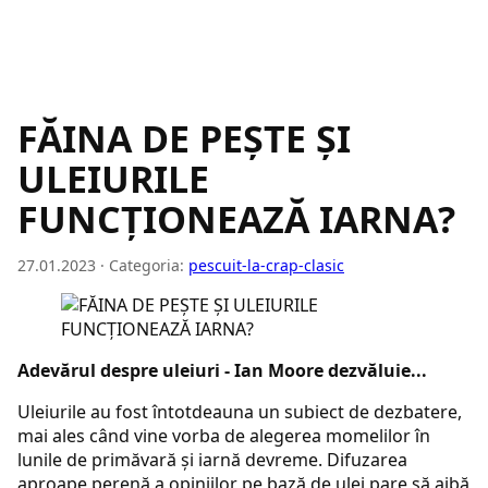
FĂINA DE PEȘTE ȘI
ULEIURILE
FUNCȚIONEAZĂ IARNA?
27.01.2023 · Categoria:
pescuit-la-crap-clasic
Adevărul despre uleiuri - Ian Moore dezvăluie...
Uleiurile au fost întotdeauna un subiect de dezbatere,
mai ales când vine vorba de alegerea momelilor în
lunile de primăvară și iarnă devreme. Difuzarea
aproape perenă a opiniilor pe bază de ulei pare să aibă