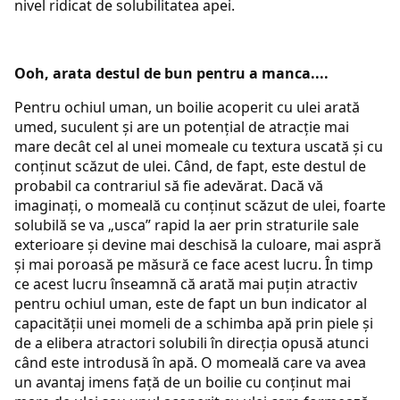
nivel ridicat de solubilitatea apei.
Ooh, arata destul de bun pentru a manca....
Pentru ochiul uman, un boilie acoperit cu ulei arată
umed, suculent și are un potențial de atracție mai
mare decât cel al unei momeale cu textura uscată și cu
conținut scăzut de ulei. Când, de fapt, este destul de
probabil ca contrariul să fie adevărat. Dacă vă
imaginați, o momeală cu conținut scăzut de ulei, foarte
solubilă se va „usca” rapid la aer prin straturile sale
exterioare și devine mai deschisă la culoare, mai aspră
și mai poroasă pe măsură ce face acest lucru. În timp
ce acest lucru înseamnă că arată mai puțin atractiv
pentru ochiul uman, este de fapt un bun indicator al
capacității unei momeli de a schimba apă prin piele și
de a elibera atractori solubili în direcția opusă atunci
când este introdusă în apă. O momeală care va avea
un avantaj imens față de un boilie cu conținut mai