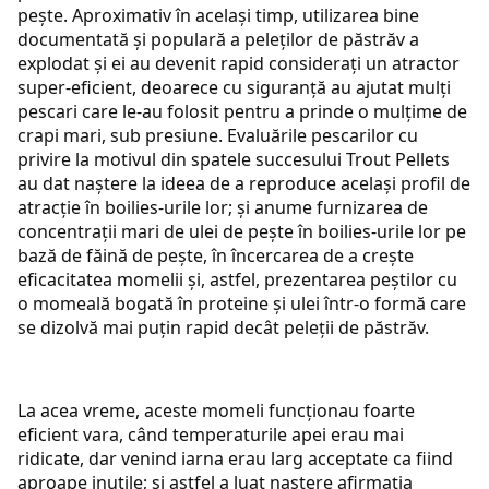
pește. Aproximativ în același timp, utilizarea bine
documentată și populară a peleților de păstrăv a
explodat și ei au devenit rapid considerați un atractor
super-eficient, deoarece cu siguranță au ajutat mulți
pescari care le-au folosit pentru a prinde o mulțime de
crapi mari, sub presiune. Evaluările pescarilor cu
privire la motivul din spatele succesului Trout Pellets
au dat naștere la ideea de a reproduce același profil de
atracție în boilies-urile lor; și anume furnizarea de
concentrații mari de ulei de pește în boilies-urile lor pe
bază de făină de pește, în încercarea de a crește
eficacitatea momelii și, astfel, prezentarea peștilor cu
o momeală bogată în proteine ​​și ulei într-o formă care
se dizolvă mai puțin rapid decât peleții de păstrăv.
La acea vreme, aceste momeli funcționau foarte
eficient vara, când temperaturile apei erau mai
ridicate, dar venind iarna erau larg acceptate ca fiind
aproape inutile; și astfel a luat naștere afirmația