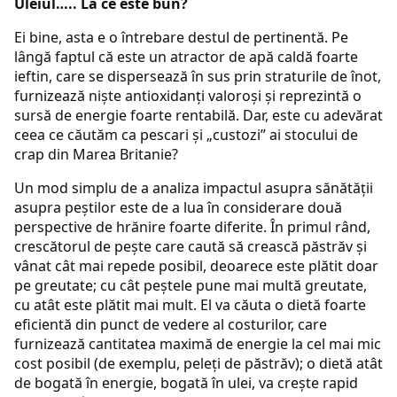
Uleiul….. La ce este bun?
Ei bine, asta e o întrebare destul de pertinentă. Pe
lângă faptul că este un atractor de apă caldă foarte
ieftin, care se dispersează în sus prin straturile de înot,
furnizează niște antioxidanți valoroși și reprezintă o
sursă de energie foarte rentabilă. Dar, este cu adevărat
ceea ce căutăm ca pescari și „custozi” ai stocului de
crap din Marea Britanie?
Un mod simplu de a analiza impactul asupra sănătății
asupra peștilor este de a lua în considerare două
perspective de hrănire foarte diferite. În primul rând,
crescătorul de pește care caută să crească păstrăv și
vânat cât mai repede posibil, deoarece este plătit doar
pe greutate; cu cât peștele pune mai multă greutate,
cu atât este plătit mai mult. El va căuta o dietă foarte
eficientă din punct de vedere al costurilor, care
furnizează cantitatea maximă de energie la cel mai mic
cost posibil (de exemplu, peleți de păstrăv); o dietă atât
de bogată în energie, bogată în ulei, va crește rapid