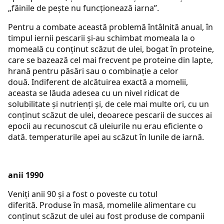
„făinile de pește nu funcționează iarna”.
Pentru a combate această problemă întâlnită anual, în
timpul iernii pescarii și-au schimbat momeala la o
momeală cu conținut scăzut de ulei, bogat în proteine,
care se bazează cel mai frecvent pe proteine ​​din lapte,
hrană pentru păsări sau o combinație a celor
două. Indiferent de alcătuirea exactă a momelii,
aceasta se lăuda adesea cu un nivel ridicat de
solubilitate și nutrienți și, de cele mai multe ori, cu un
conținut scăzut de ulei, deoarece pescarii de succes ai
epocii au recunoscut că uleiurile nu erau eficiente o
dată. temperaturile apei au scăzut în lunile de iarnă.
anii 1990
Veniți anii 90 și a fost o poveste cu totul
diferită. Produse în masă, momelile alimentare cu
conținut scăzut de ulei au fost produse de companii