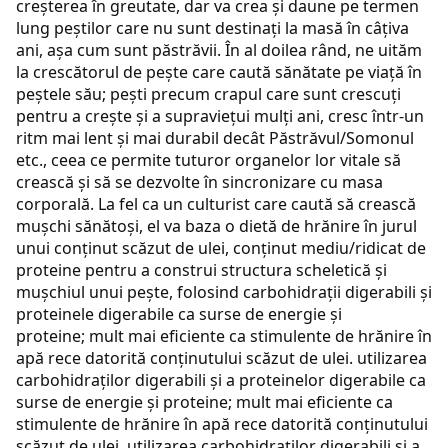
creșterea în greutate, dar va crea și daune pe termen
lung peștilor care nu sunt destinați la masă în câțiva
ani, așa cum sunt păstrăvii. În al doilea rând, ne uităm
la crescătorul de pește care caută sănătate pe viață în
peștele său; pești precum crapul care sunt crescuți
pentru a crește și a supraviețui mulți ani, cresc într-un
ritm mai lent și mai durabil decât Păstrăvul/Somonul
etc., ceea ce permite tuturor organelor lor vitale să
crească și să se dezvolte în sincronizare cu masa
corporală. La fel ca un culturist care caută să crească
mușchi sănătoși, el va baza o dietă de hrănire în jurul
unui conținut scăzut de ulei, conținut mediu/ridicat de
proteine ​​pentru a construi structura scheletică și
mușchiul unui pește, folosind carbohidrații digerabili și
proteinele digerabile ca surse de energie și
proteine; mult mai eficiente ca stimulente de hrănire în
apă rece datorită conținutului scăzut de ulei. utilizarea
carbohidraților digerabili și a proteinelor digerabile ca
surse de energie și proteine; mult mai eficiente ca
stimulente de hrănire în apă rece datorită conținutului
scăzut de ulei. utilizarea carbohidraților digerabili și a