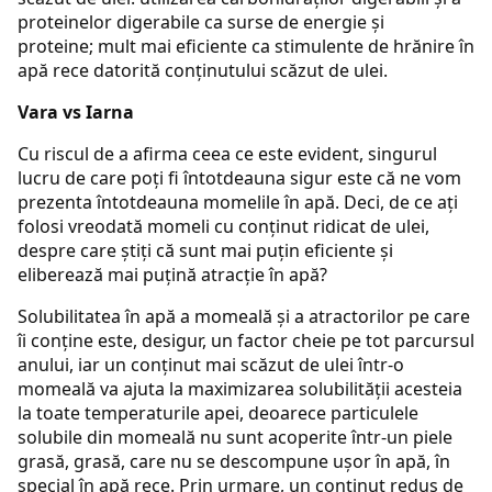
proteinelor digerabile ca surse de energie și
proteine; mult mai eficiente ca stimulente de hrănire în
apă rece datorită conținutului scăzut de ulei.
Vara vs Iarna
Cu riscul de a afirma ceea ce este evident, singurul
lucru de care poți fi întotdeauna sigur este că ne vom
prezenta întotdeauna momelile în apă. Deci, de ce ați
folosi vreodată momeli cu conținut ridicat de ulei,
despre care știți că sunt mai puțin eficiente și
eliberează mai puțină atracție în apă?
Solubilitatea în apă a momeală și a atractorilor pe care
îi conține este, desigur, un factor cheie pe tot parcursul
anului, iar un conținut mai scăzut de ulei într-o
momeală va ajuta la maximizarea solubilității acesteia
la toate temperaturile apei, deoarece particulele
solubile din momeală nu sunt acoperite într-un piele
grasă, grasă, care nu se descompune ușor în apă, în
special în apă rece. Prin urmare, un conținut redus de