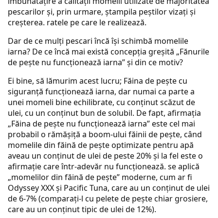
îmbunătățire a calității momelii utilizate de majoritatea
pescarilor și, prin urmare, ștampila peștilor vizați și
creșterea. ratele pe care le realizează.
Dar de ce mulți pescari încă își schimbă momelile
iarna? De ce încă mai există concepția greșită „Fănurile
de pește nu funcționează iarna” și din ce motiv?
Ei bine, să lămurim acest lucru; Făina de pește cu
siguranță funcționează iarna, dar numai ca parte a
unei momeli bine echilibrate, cu conținut scăzut de
ulei, cu un conținut bun de solubil. De fapt, afirmația
„Făina de pește nu funcționează iarna” este cel mai
probabil o rămășiță a boom-ului făinii de pește, când
momelile din făină de pește optimizate pentru apă
aveau un conținut de ulei de peste 20% și la fel este o
afirmație care într-adevăr nu funcționează. se aplică
„momelilor din făină de pește” moderne, cum ar fi
Odyssey XXX și Pacific Tuna, care au un conținut de ulei
de 6-7% (comparați-l cu pelete de pește chiar grosiere,
care au un conținut tipic de ulei de 12%).