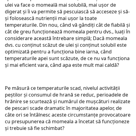
ulei va face o momeală mai solubilă, mai ușor de
digerat și îi va permite să pescuiască să acceseze și să-
și folosească nutrienții mai ușor la toate
temperaturile. Din nou, când vă gândiți cât de fiabilă și
cât de greu funcționează momeala pentru dvs., luați în
considerare această întrebare simplă; Dacă momeala
dvs. cu conținut scăzut de ulei și conținut solubil este
optimizată pentru a funcționa bine iarna, când
temperaturile apei sunt scăzute, de ce nu va funcționa
și mai eficient vara, când apa este mult mai caldă?
Pe măsură ce temperaturile scad, nivelul activității
peștilor și consumul de hrană se reduc, perioadele de
hrănire se scurtează și numărul de mușcături realizate
de pescari scade dramatic în majoritatea apelor, de
câte ori se întâlnesc aceste circumstanțe provocatoare
cu presupunerea că momeala a încetat să funcționeze
și trebuie să fie schimbat?