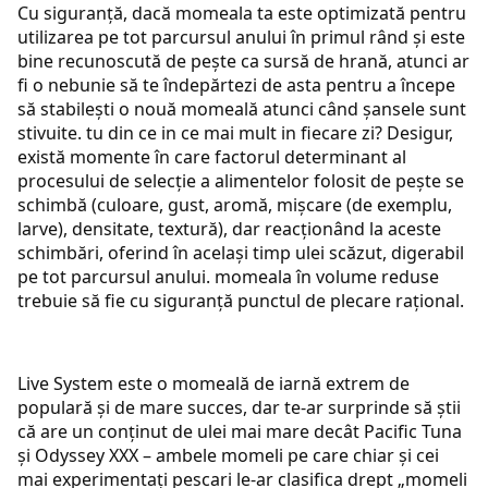
Cu siguranță, dacă momeala ta este optimizată pentru
utilizarea pe tot parcursul anului în primul rând și este
bine recunoscută de pește ca sursă de hrană, atunci ar
fi o nebunie să te îndepărtezi de asta pentru a începe
să stabilești o nouă momeală atunci când șansele sunt
stivuite. tu din ce in ce mai mult in fiecare zi? Desigur,
există momente în care factorul determinant al
procesului de selecție a alimentelor folosit de pește se
schimbă (culoare, gust, aromă, mișcare (de exemplu,
larve), densitate, textură), dar reacționând la aceste
schimbări, oferind în același timp ulei scăzut, digerabil
pe tot parcursul anului. momeala în volume reduse
trebuie să fie cu siguranță punctul de plecare rațional.
Live System este o momeală de iarnă extrem de
populară și de mare succes, dar te-ar surprinde să știi
că are un conținut de ulei mai mare decât Pacific Tuna
și Odyssey XXX – ambele momeli pe care chiar și cei
mai experimentați pescari le-ar clasifica drept „momeli