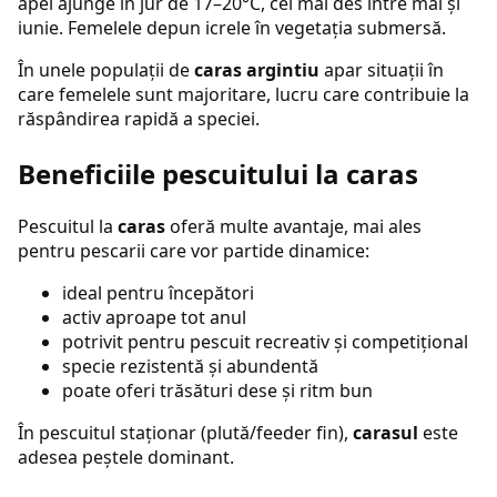
apei ajunge în jur de 17–20°C, cel mai des între mai și
iunie. Femelele depun icrele în vegetația submersă.
În unele populații de
caras argintiu
apar situații în
care femelele sunt majoritare, lucru care contribuie la
răspândirea rapidă a speciei.
Beneficiile pescuitului la caras
Pescuitul la
caras
oferă multe avantaje, mai ales
pentru pescarii care vor partide dinamice:
ideal pentru începători
activ aproape tot anul
potrivit pentru pescuit recreativ și competițional
specie rezistentă și abundentă
poate oferi trăsături dese și ritm bun
În pescuitul staționar (plută/feeder fin),
carasul
este
adesea peștele dominant.