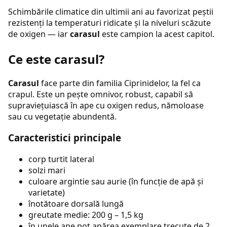
Schimbările climatice din ultimii ani au favorizat peștii
rezistenți la temperaturi ridicate și la niveluri scăzute
de oxigen — iar
carasul
este campion la acest capitol.
Ce este carasul?
Carasul
face parte din familia Ciprinidelor, la fel ca
crapul. Este un pește omnivor, robust, capabil să
supraviețuiască în ape cu oxigen redus, nămoloase
sau cu vegetație abundentă.
Caracteristici principale
corp turtit lateral
solzi mari
culoare argintie sau aurie (în funcție de apă și
varietate)
înotătoare dorsală lungă
greutate medie: 200 g – 1,5 kg
în unele ape pot apărea exemplare trecute de 2