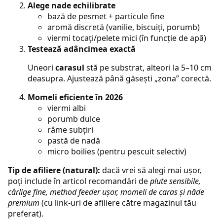
Alege nade echilibrate
bază de pesmet + particule fine
aromă discretă (vanilie, biscuiți, porumb)
viermi tocați/pelete mici (în funcție de apă)
Testează adâncimea exactă
Uneori
carasul
stă pe substrat, alteori la 5–10 cm
deasupra. Ajustează până găsești „zona” corectă.
Momeli eficiente în 2026
viermi albi
porumb dulce
râme subțiri
pastă de nadă
micro boilies (pentru pescuit selectiv)
Tip de afiliere (natural):
dacă vrei să alegi mai ușor,
poți include în articol recomandări de
plute sensibile,
cârlige fine, method feeder ușor, momeli de caras și năde
premium
(cu link-uri de afiliere către magazinul tău
preferat).