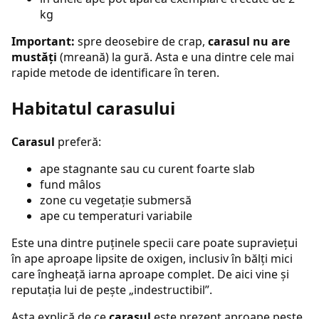
kg
Important:
spre deosebire de crap,
carasul nu are
mustăți
(mreană) la gură. Asta e una dintre cele mai
rapide metode de identificare în teren.
Habitatul carasului
Carasul
preferă:
ape stagnante sau cu curent foarte slab
fund mâlos
zone cu vegetație submersă
ape cu temperaturi variabile
Este una dintre puținele specii care poate supraviețui
în ape aproape lipsite de oxigen, inclusiv în bălți mici
care îngheață iarna aproape complet. De aici vine și
reputația lui de pește „indestructibil”.
Asta explică de ce
carasul
este prezent aproape peste