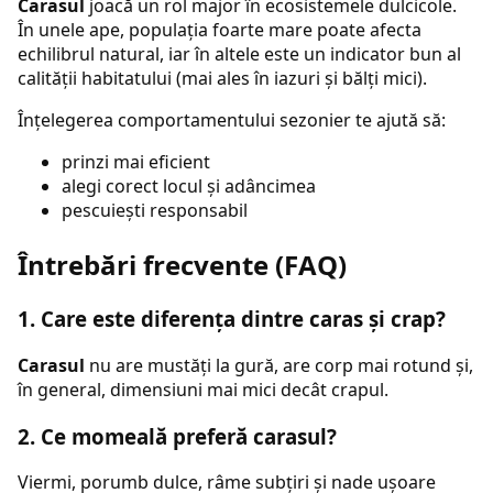
Carasul
joacă un rol major în ecosistemele dulcicole.
În unele ape, populația foarte mare poate afecta
echilibrul natural, iar în altele este un indicator bun al
calității habitatului (mai ales în iazuri și bălți mici).
Înțelegerea comportamentului sezonier te ajută să:
prinzi mai eficient
alegi corect locul și adâncimea
pescuiești responsabil
Întrebări frecvente (FAQ)
1. Care este diferența dintre caras și crap?
Carasul
nu are mustăți la gură, are corp mai rotund și,
în general, dimensiuni mai mici decât crapul.
2. Ce momeală preferă carasul?
Viermi, porumb dulce, râme subțiri și nade ușoare