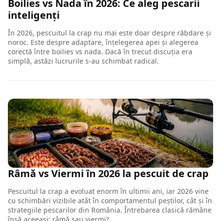
Boilies vs Nada în 2026: Ce aleg pescarii
inteligenți
În 2026, pescuitul la crap nu mai este doar despre răbdare și
noroc. Este despre adaptare, înțelegerea apei și alegerea
corectă între boilies vs nada. Dacă în trecut discuția era
simplă, astăzi lucrurile s-au schimbat radical.
Râmă vs Viermi în 2026 la pescuit de crap
Pescuitul la crap a evoluat enorm în ultimii ani, iar 2026 vine
cu schimbări vizibile atât în comportamentul peștilor, cât și în
strategiile pescarilor din România. Întrebarea clasică rămâne
însă aceeași: râmă sau viermi?