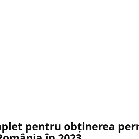
plet pentru obținerea per
 România în 2023