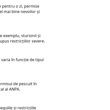
 pentru o zi, permise
l mai bine nevoilor și
e exemplu, sturionii și
upus restricțiilor severe.
varia în funcție de tipul
permisul de pescuit în
al al ANPA.
ulile și restricțiile