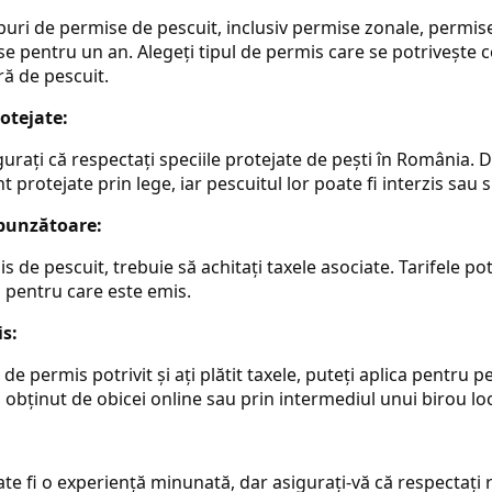
uri de permise de pescuit, inclusiv permise zonale, permise
 pentru un an. Alegeți tipul de permis care se potrivește ce
ă de pescuit.
rotejate:
urați că respectați speciile protejate de pești în România. D
 protejate prin lege, iar pescuitul lor poate fi interzis sau s
spunzătoare:
 de pescuit, trebuie să achitați taxele asociate. Tarifele pot 
 pentru care este emis.
is:
 de permis potrivit și ați plătit taxele, puteți aplica pentru 
 obținut de obicei online sau prin intermediul unui birou loc
e fi o experiență minunată, dar asigurați-vă că respectați reg