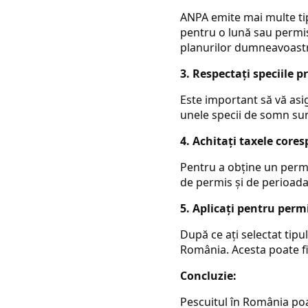
ANPA emite mai multe tip
pentru o lună sau permise
planurilor dumneavoastr
3. Respectați speciile p
Este important să vă asig
unele specii de somn sunt
4. Achitați taxele core
Pentru a obține un permis
de permis și de perioada
5. Aplicați pentru perm
După ce ați selectat tipul
România. Acesta poate fi
Concluzie:
Pescuitul în România poat