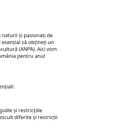
 naturii și pasionați de
 esențial să obțineți un
acultură (ANPA). Aici vom
România pentru anul
nțiali:
lile și restricțiile
cuit diferite și restricții