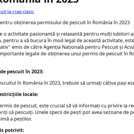
uit-la-crap-clasic
 o activitate pasionantă și relaxantă pentru mulți iubitori ai
, pentru a vă bucura în mod legal de această activitate, este
ativ" emis de către Agenția Națională pentru Pescuit și Acv
 importante legate de obținerea unui permis de pescuit în 
de pescuit în 2023:
cuitul în România în 2023, trebuie să urmați câțiva pași ese
estricțiile locale:
ermis de pescuit, este crucial să vă informați cu privire la regu
riți să pescuiți. Unele specii de pești pot avea sezoane de pes
mă a peștilor.
s potrivit: