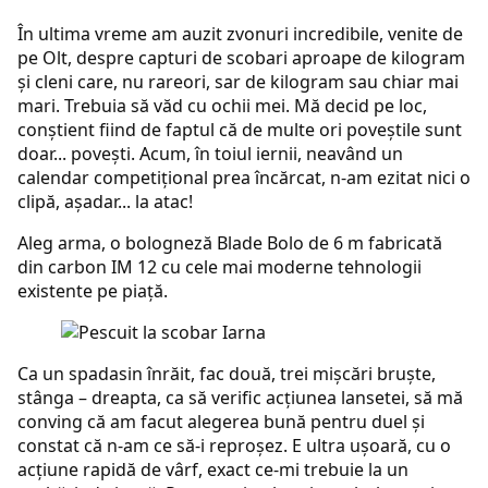
În ultima vreme am auzit zvonuri incredibile, venite de
pe Olt, despre capturi de scobari aproape de kilogram
şi cleni care, nu rareori, sar de kilogram sau chiar mai
mari. Trebuia să văd cu ochii mei. Mă decid pe loc,
conştient fiind de faptul că de multe ori poveştile sunt
doar... poveşti. Acum, în toiul iernii, neavând un
calendar competiţional prea încărcat, n-am ezitat nici o
clipă, aşadar... la atac!
Aleg arma, o bologneză Blade Bolo de 6 m fabricată
din carbon IM 12 cu cele mai moderne tehnologii
existente pe piaţă.
Ca un spadasin înrăit, fac două, trei mişcări bruşte,
stânga – dreapta, ca să verific acţiunea lansetei, să mă
conving că am facut alegerea bună pentru duel şi
constat că n-am ce să-i reproşez. E ultra uşoară, cu o
acţiune rapidă de vârf, exact ce-mi trebuie la un