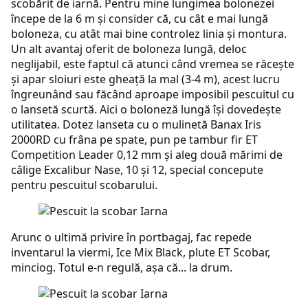
scobărit de iarnă. Pentru mine lungimea bolonezei
începe de la 6 m şi consider că, cu cât e mai lungă
boloneza, cu atât mai bine controlez linia şi montura.
Un alt avantaj oferit de boloneza lungă, deloc
neglijabil, este faptul că atunci când vremea se răceşte
şi apar sloiuri este gheaţă la mal (3-4 m), acest lucru
îngreunând sau făcând aproape imposibil pescuitul cu
o lansetă scurtă. Aici o boloneză lungă îşi dovedeşte
utilitatea. Dotez lanseta cu o mulinetă Banax Iris
2000RD cu frâna pe spate, pun pe tambur fir ET
Competition Leader 0,12 mm şi aleg două mărimi de
câlige Excalibur Nase, 10 şi 12, special concepute
pentru pescuitul scobarului.
Arunc o ultimă privire în portbagaj, fac repede
inventarul la viermi, Ice Mix Black, plute ET Scobar,
minciog. Totul e-n regulă, aşa că... la drum.