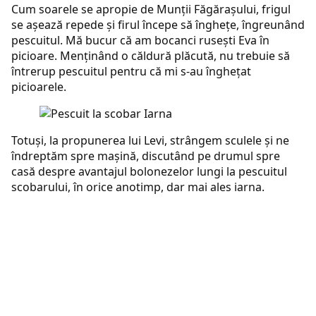
Cum soarele se apropie de Munţii Făgăraşului, frigul
se aşează repede şi firul începe să îngheţe, îngreunând
pescuitul. Mă bucur că am bocanci ruseşti Eva în
picioare. Menţinând o căldură plăcută, nu trebuie să
întrerup pescuitul pentru că mi s-au îngheţat
picioarele.
Totuşi, la propunerea lui Levi, strângem sculele şi ne
îndreptăm spre maşină, discutând pe drumul spre
casă despre avantajul bolonezelor lungi la pescuitul
scobarului, în orice anotimp, dar mai ales iarna.