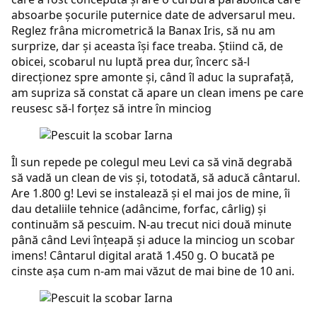
absoarbe şocurile puternice date de adversarul meu.
Reglez frâna micrometrică la Banax Iris, să nu am
surprize, dar şi aceasta îşi face treaba. Ştiind că, de
obicei, scobarul nu luptă prea dur, încerc să-l
direcţionez spre amonte şi, când îl aduc la suprafaţă,
am supriza să constat că apare un clean imens pe care
reusesc să-l forţez să intre în minciog
Îl sun repede pe colegul meu Levi ca să vină degrabă
să vadă un clean de vis şi, totodată, să aducă cântarul.
Are 1.800 g! Levi se instalează şi el mai jos de mine, îi
dau detaliile tehnice (adâncime, forfac, cârlig) şi
continuăm să pescuim. N-au trecut nici două minute
până când Levi înţeapă şi aduce la minciog un scobar
imens! Cântarul digital arată 1.450 g. O bucată pe
cinste aşa cum n-am mai văzut de mai bine de 10 ani.