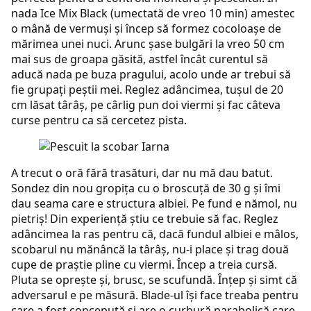
nada Ice Mix Black (umectată de vreo 10 min) amestec
o mână de vermuşi şi încep să formez cocoloaşe de
mărimea unei nuci. Arunc şase bulgări la vreo 50 cm
mai sus de groapa găsită, astfel încât curentul să
aducă nada pe buza pragului, acolo unde ar trebui să
fie grupaţi peştii mei. Reglez adâncimea, tuşul de 20
cm lăsat târâş, pe cârlig pun doi viermi şi fac câteva
curse pentru ca să cercetez pista.
A trecut o oră fără trasături, dar nu mă dau batut.
Sondez din nou gropiţa cu o broscuţă de 30 g şi îmi
dau seama care e structura albiei. Pe fund e nămol, nu
pietriş! Din experienţă ştiu ce trebuie să fac. Reglez
adâncimea la ras pentru că, dacă fundul albiei e mâlos,
scobarul nu mănâncă la târâş, nu-i place şi trag două
cupe de praştie pline cu viermi. Încep a treia cursă.
Pluta se opreşte şi, brusc, se scufundă. Înţep şi simt că
adversarul e pe măsură. Blade-ul îşi face treaba pentru
care a fost concepută şi are o curbură parabolică care