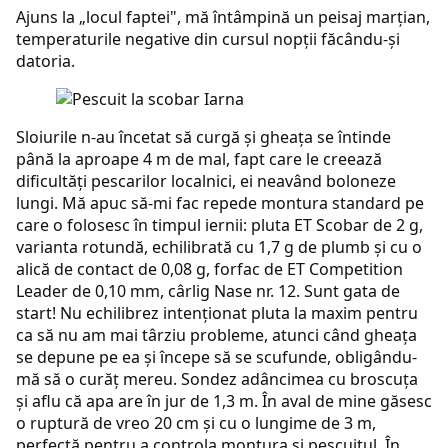
Ajuns la „locul faptei", mă întâmpină un peisaj marţian,
temperaturile negative din cursul nopţii făcându-şi
datoria.
Sloiurile n-au încetat să curgă şi gheaţa se întinde
până la aproape 4 m de mal, fapt care le creează
dificultăţi pescarilor localnici, ei neavând boloneze
lungi. Mă apuc să-mi fac repede montura standard pe
care o folosesc în timpul iernii: pluta ET Scobar de 2 g,
varianta rotundă, echilibrată cu 1,7 g de plumb şi cu o
alică de contact de 0,08 g, forfac de ET Competition
Leader de 0,10 mm, cârlig Nase nr. 12. Sunt gata de
start! Nu echilibrez intenţionat pluta la maxim pentru
ca să nu am mai târziu probleme, atunci când gheaţa
se depune pe ea şi începe să se scufunde, obligându-
mă să o curăţ mereu. Sondez adâncimea cu broscuţa
şi aflu că apa are în jur de 1,3 m. În aval de mine găsesc
o ruptură de vreo 20 cm şi cu o lungime de 3 m,
perfectă pentru a controla montura şi pescuitul. În