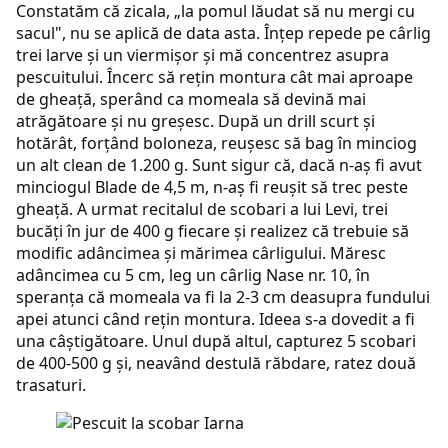
Constatăm că zicala, „la pomul lăudat să nu mergi cu
sacul", nu se aplică de data asta. Înţep repede pe cârlig
trei larve şi un viermişor şi mă concentrez asupra
pescuitului. Încerc să reţin montura cât mai aproape
de gheaţă, sperând ca momeala să devină mai
atrăgătoare şi nu greşesc. După un drill scurt şi
hotărât, forţând boloneza, reuşesc să bag în minciog
un alt clean de 1.200 g. Sunt sigur că, dacă n-aş fi avut
minciogul Blade de 4,5 m, n-aş fi reuşit să trec peste
gheaţă. A urmat recitalul de scobari a lui Levi, trei
bucăţi în jur de 400 g fiecare şi realizez că trebuie să
modific adâncimea şi mărimea cârligului. Măresc
adâncimea cu 5 cm, leg un cârlig Nase nr. 10, în
speranţa că momeala va fi la 2-3 cm deasupra fundului
apei atunci când reţin montura. Ideea s-a dovedit a fi
una câştigătoare. Unul după altul, capturez 5 scobari
de 400-500 g şi, neavând destulă răbdare, ratez două
trasaturi.