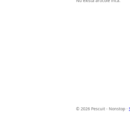
Nu există articole încă.
© 2026 Pescuit - Nonstop ·