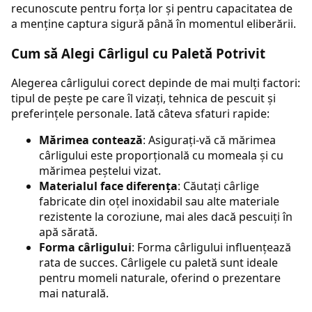
recunoscute pentru forța lor și pentru capacitatea de
a menține captura sigură până în momentul eliberării.
Cum să Alegi Cârligul cu Paletă Potrivit
Alegerea cârligului corect depinde de mai mulți factori:
tipul de pește pe care îl vizați, tehnica de pescuit și
preferințele personale. Iată câteva sfaturi rapide:
Mărimea contează
: Asigurați-vă că mărimea
cârligului este proporțională cu momeala și cu
mărimea peștelui vizat.
Materialul face diferența
: Căutați cârlige
fabricate din oțel inoxidabil sau alte materiale
rezistente la coroziune, mai ales dacă pescuiți în
apă sărată.
Forma cârligului
: Forma cârligului influențează
rata de succes. Cârligele cu paletă sunt ideale
pentru momeli naturale, oferind o prezentare
mai naturală.