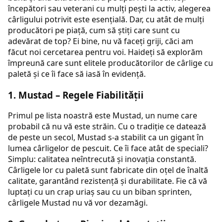
începători sau veterani cu mulți pești la activ, alegerea
cârligului potrivit este esențială. Dar, cu atât de mulți
producători pe piață, cum să știți care sunt cu
adevărat de top? Ei bine, nu vă faceți griji, căci am
făcut noi cercetarea pentru voi. Haideți să explorăm
împreună care sunt elitele producătorilor de cârlige cu
paletă și ce îi face să iasă în evidență.
1.
Mustad
– Regele Fiabilității
Primul pe lista noastră este Mustad, un nume care
probabil că nu vă este străin. Cu o tradiție ce datează
de peste un secol, Mustad s-a stabilit ca un gigant în
lumea cârligelor de pescuit. Ce îi face atât de speciali?
Simplu: calitatea neîntrecută și inovația constantă.
Cârligele lor cu paletă sunt fabricate din oțel de înaltă
calitate, garantând rezistență și durabilitate. Fie că vă
luptați cu un crap uriaș sau cu un biban sprinten,
cârligele Mustad nu vă vor dezamăgi.