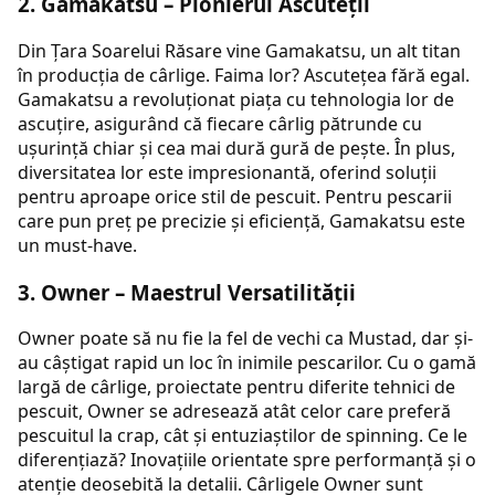
2.
Gamakatsu
– Pionierul Ascuteții
Din Țara Soarelui Răsare vine Gamakatsu, un alt titan
în producția de cârlige. Faima lor? Ascutețea fără egal.
Gamakatsu a revoluționat piața cu tehnologia lor de
ascuțire, asigurând că fiecare cârlig pătrunde cu
ușurință chiar și cea mai dură gură de pește. În plus,
diversitatea lor este impresionantă, oferind soluții
pentru aproape orice stil de pescuit. Pentru pescarii
care pun preț pe precizie și eficiență, Gamakatsu este
un must-have.
3.
Owner
– Maestrul Versatilității
Owner poate să nu fie la fel de vechi ca Mustad, dar și-
au câștigat rapid un loc în inimile pescarilor. Cu o gamă
largă de cârlige, proiectate pentru diferite tehnici de
pescuit, Owner se adresează atât celor care preferă
pescuitul la crap, cât și entuziaștilor de spinning. Ce le
diferențiază? Inovațiile orientate spre performanță și o
atenție deosebită la detalii. Cârligele Owner sunt