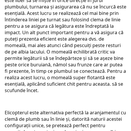
este liber să se miște în orice direcție în jurul
plumbului, turnarea și asigurarea că nu se încurcă este
esențială. Acest lucru se realizează cel mai bine prin
întinderea liniei pe turnat sau folosind clema de linie
pentru a se asigura că legătura este îndreptată la
impact. Un alt punct important pentru a vă asigura că
puteți prezenta eficient este alegerea dvs. de
momeală, mai ales atunci când pescuiți peste resturi
de pe albia lacului. O momeală echilibrată critic va
permite legăturii să se îndepărteze și să se așeze bine
peste orice buruiană, nămol sau frunze care ar putea
fi prezente, în timp ce plumbul se conectează. Pentru a
realiza acest lucru, o momeală super flotantă este
esențială, aplicând suficient chit pentru aceasta. să se
scufunde încet.
Elicopterul este alternativa perfectă la aranjamentul cu
clemă de plumb sau în linie și, datorită naturii acestei
configurații unice, se pretează perfect pentru