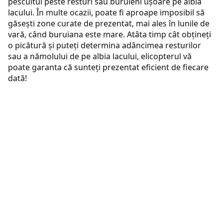
pescuitul peste resturi sau buruieni ușoare pe albia
lacului. În multe ocazii, poate fi aproape imposibil să
găsești zone curate de prezentat, mai ales în lunile de
vară, când buruiana este mare. Atâta timp cât obțineți
o picătură și puteți determina adâncimea resturilor
sau a nămolului de pe albia lacului, elicopterul vă
poate garanta că sunteți prezentat eficient de fiecare
dată!