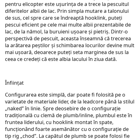
pentru elicopter este ușurința de a trece la pescuitul
diferitelor albii de lac. Prin simpla mutare a talonului
de sus, cel spre care se îndreaptă hooklink, puteți
pescui eficient pe cele mai multe albii prezentabile de
lac, de la nămol, la buruieni ușoare și pietriș. Dintr-o
perspectivă de pescuit, aceasta înseamnă că trecerea
la arătarea peștilor și schimbarea locurilor devine mult
mai ușoară, deoarece puteți seta marginea de sus la
ceea ce credeți că este albia lacului în ziua dată.
Înființat
Configurarea este simplă, dar poate fi folosită pe o
varietate de materiale lider, de la leadcore până la stilul
„naked” în linie. Spre deosebire de o configurație
tradițională cu clemă de plumb/inline, plumbul este în
fruntea liderului, cu hooklink montat în spate,
funcționând foarte asemănător cu o configurație de
tip rig „chod”. La capătul de plumb se poate folosi fie