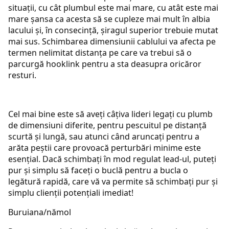
situații, cu cât plumbul este mai mare, cu atât este mai
mare șansa ca acesta să se cupleze mai mult în albia
lacului și, în consecință, șiragul superior trebuie mutat
mai sus. Schimbarea dimensiunii cablului va afecta pe
termen nelimitat distanța pe care va trebui să o
parcurgă hooklink pentru a sta deasupra oricăror
resturi.
Cel mai bine este să aveți câțiva lideri legați cu plumb
de dimensiuni diferite, pentru pescuitul pe distanță
scurtă și lungă, sau atunci când aruncați pentru a
arăta peștii care provoacă perturbări minime este
esențial. Dacă schimbați în mod regulat lead-ul, puteți
pur și simplu să faceți o buclă pentru a bucla o
legătură rapidă, care vă va permite să schimbați pur și
simplu clienții potențiali imediat!
Buruiana/nămol